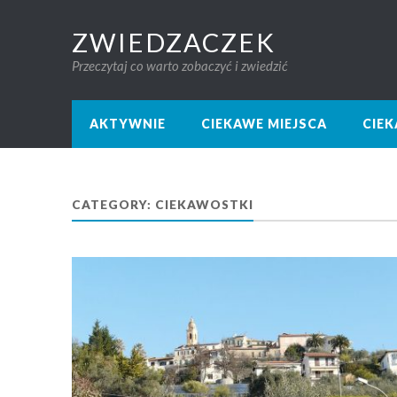
ZWIEDZACZEK
Przeczytaj co warto zobaczyć i zwiedzić
AKTYWNIE
CIEKAWE MIEJSCA
CIE
CATEGORY: CIEKAWOSTKI