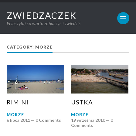
ZWIEDZACZEK
Przeczytaj co warto zobaczyć i zwiedzić
CATEGORY: MORZE
RIMINI
USTKA
MORZE
MORZE
6 lipca 2011 —
0 Comments
19 września 2010 —
0
Comments