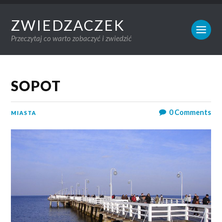
ZWIEDZACZEK
Przeczytaj co warto zobaczyć i zwiedzić
SOPOT
0
Comments
MIASTA