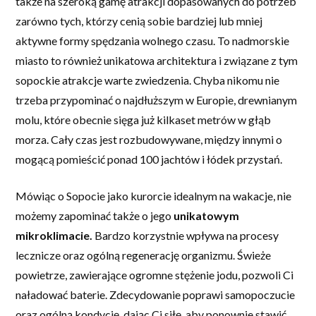
także na szeroką gamę atrakcji dopasowanych do potrzeb
zarówno tych, którzy cenią sobie bardziej lub mniej
aktywne formy spędzania wolnego czasu. To nadmorskie
miasto to również unikatowa architektura i związane z tym
sopockie atrakcje warte zwiedzenia. Chyba nikomu nie
trzeba przypominać o najdłuższym w Europie, drewnianym
molu, które obecnie sięga już kilkaset metrów w głąb
morza. Cały czas jest rozbudowywane, między innymi o
mogącą pomieścić ponad 100 jachtów i łódek przystań.
Mówiąc o Sopocie jako kurorcie idealnym na wakacje, nie
możemy zapominać także o jego
unikatowym
mikroklimacie.
Bardzo korzystnie wpływa na procesy
lecznicze oraz ogólną regenerację organizmu. Świeże
powietrze, zawierające ogromne stężenie jodu, pozwoli Ci
naładować baterie. Zdecydowanie poprawi samopoczucie
oraz ogólną kondycję, dając Ci siłę, aby ponownie stawić