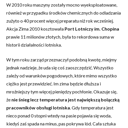
W 2010 roku maszyny zostały mocno wyeksploatowane,
również w przypadku środków chemicznych do odladzania
zużyto o 40 procent więcej preparatu niż rok wcześniej.
Akcja Zima 2010 kosztowała
Port Lotniczy im. Chopina
prawie 11 milionów złotych, była to rekordowa suma w
historii działalności lotniska.
W tym roku zarząd przeznaczył podobną kwotę, miejmy
jednak nadzieje, że uda się coś zaoszczędzić. Wszystko
zależy od warunków pogodowych, które mimo wszystko
ciężko jest przewidzieć. Im zima będzie dłuższa i
mroźniejszy tym więcej pieniędzy pochłonie. Okazuje się,
że
nie śnieg lecz temperatura jest największą bolączką
pracowników obsługi lotniska
. Gdy temperatura jest
nieco ponad 0 stopni wtedy na pasie pojawia się woda,
kiedyś zaś spada na minus, pas pokrywa lód. Cała sztuka