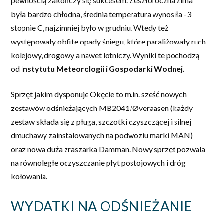
pewnością zakończy się sukcesem. Zeszłoroczna zima
była bardzo chłodna, średnia temperatura wynosiła -3
stopnie C, najzimniej było w grudniu. Wtedy też
występowały obfite opady śniegu, które paraliżowały ruch
kolejowy, drogowy a nawet lotniczy. Wyniki te pochodzą
od
Instytutu Meteorologii i Gospodarki Wodnej.
Sprzęt jakim dysponuje Okęcie to m.in. sześć nowych
zestawów odśnieżających MB2041/Øveraasen (każdy
zestaw składa się z pługa, szczotki czyszczącej i silnej
dmuchawy zainstalowanych na podwoziu marki MAN)
oraz nowa duża zraszarka Damman. Nowy sprzęt pozwala
na równoległe oczyszczanie płyt postojowych i dróg
kołowania.
WYDATKI NA ODŚNIEŻANIE