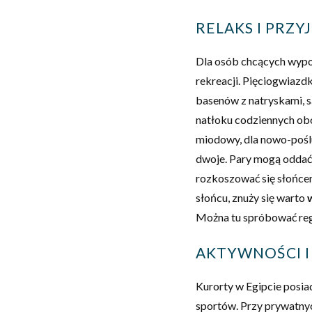
RELAKS I PRZ
Dla osób chcących wypoc
rekreacji. Pięciogwiaz
basenów z natryskami, s
natłoku codziennych obo
miodowy, dla nowo-poślu
dwoje. Pary mogą oddać
rozkoszować się słońcem
słońcu, znuży się warto
Można tu spróbować regi
AKTYWNOŚCI I
Kurorty w Egipcie posiad
sportów. Przy prywatny