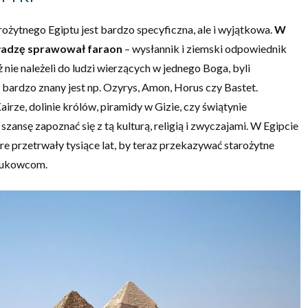
tarożytnego Egiptu jest bardzo specyficzna, ale i wyjątkowa.
W
ładzę sprawował faraon
– wysłannik i ziemski odpowiednik
 nie należeli do ludzi wierzących w jednego Boga, byli
k bardzo znany jest np. Ozyrys, Amon, Horus czy Bastet.
rze, dolinie królów, piramidy w Gizie, czy świątynie
szansę zapoznać się z tą kulturą, religią i zwyczajami. W Egipcie
re przetrwały tysiące lat, by teraz przekazywać starożytne
aukowcom.