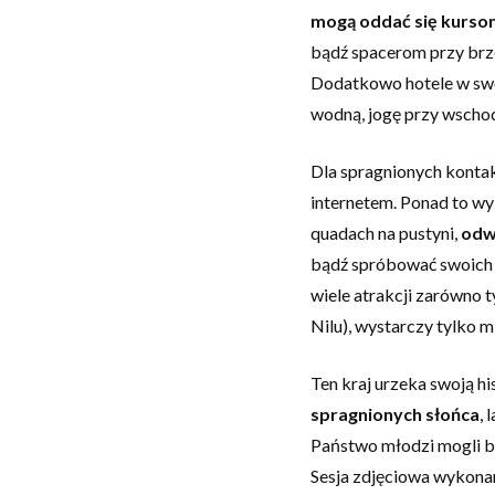
mogą oddać się kursom
bądź spacerom przy brze
Dodatkowo hotele w swo
wodną, jogę przy wschodz
Dla spragnionych kontakt
internetem. Ponad to wy
quadach na pustyni,
odw
bądź spróbować swoich s
wiele atrakcji zarówno t
Nilu), wystarczy tylko 
Ten kraj urzeka swoją his
spragnionych słońca
, 
Państwo młodzi mogli b
Sesja zdjęciowa wykonana