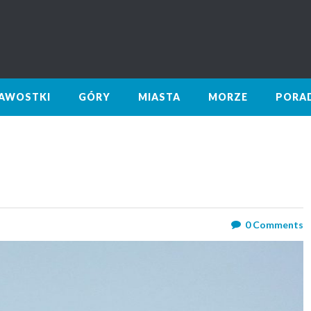
KAWOSTKI
GÓRY
MIASTA
MORZE
PORA
0
Comments