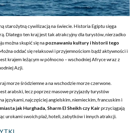
ną starożytną cywilizacją na świecie. Historia Egiptu sięga
rą. Dlatego ten kraj jest tak atrakcyjny dla turystów, nierzadko
u można skupić się na
poznawaniu kultury i historii tego
ożna oddać się relaksowi i przyjemnościom bądź aktywności i
est krajem leżącym w północno – wschodniej Afryce wraz z
dniej Azji.
kraj morze śródziemne a na wschodzie morze czerwone.
st arabski, lecz poprzez masowe przyjazdy turystów
a językami, najczęściej angielskim, niemieckim, francuskim i
miasta jak Hurghada, Sharm El Sheikh czy Kair
przyciągają
 urokami swoich plaż, hoteli, zabytków i innych atrakcji.
YTKI