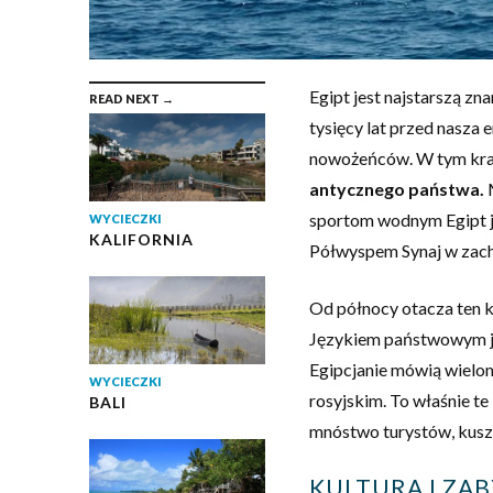
Egipt jest najstarszą zna
READ NEXT →
tysięcy lat przed nasza e
nowożeńców. W tym kraj
antycznego państwa.
M
sportom wodnym Egipt j
WYCIECZKI
KALIFORNIA
Półwyspem Synaj w zacho
Od północy otacza ten 
Językiem państwowym je
Egipcjanie mówią wielom
WYCIECZKI
rosyjskim. To właśnie te
BALI
mnóstwo turystów, kusząc
KULTURA I ZAB