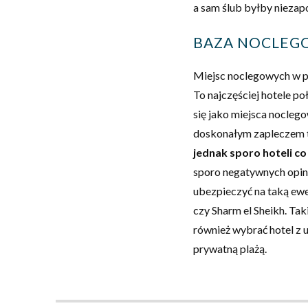
a sam ślub byłby niezapo
BAZA NOCLEG
Miejsc noclegowych w p
To najczęściej hotele p
się jako miejsca nocleg
doskonałym zapleczem 
jednak sporo hoteli co
sporo negatywnych opinii
ubezpieczyć na taką ewe
czy Sharm el Sheikh. Tak
również wybrać hotel z u
prywatną plażą.