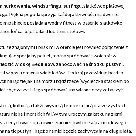
 nurkowania, windsurfingu, surfingu
, siatkówce plażowej
gu. Piękna pogoda sprzyja każdej aktywności na dworze.
im pakiecie posiadają wodny fitness w basenie, siatkówkę
ie słońca, bądź bilard lub tenis stołowy.
u ze znajomymi i bliskimi w ofercie jest również połączenie z
kupując specjalny pakiet, można spróbować swoich sił w
iedzić wioskę Beduinów, zanocować na środku pustyni
,
ił w poskromieniu wielbłądów. Ten kraj przewiduje bardzo
ych na lądzie jak i na morzu bądź rzece (wycieczka statkiem po
mieć chęć wszystkiego spróbować i na własne oczy zobaczyć.
torią, kulturą, a także
wysoką temperaturą dla wszystkich
lazuru nieba i morskich fal. W tym uroczym zakątku na ziemi,
y zdecydować się na uwiecznienie chwil miesiąca miodowego.
 na tle pustyni, bądź piramid będzie zachwycała na długie lata,