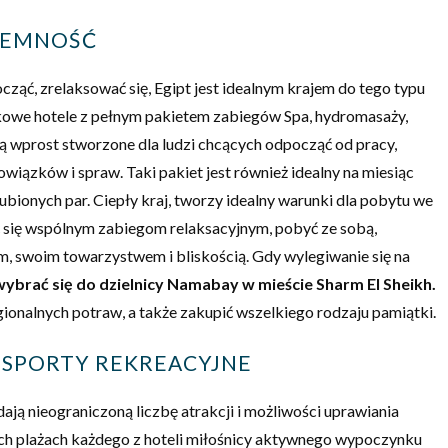
YJEMNOŚĆ
ząć, zrelaksować się, Egipt jest idealnym krajem do tego typu
dkowe hotele z pełnym pakietem zabiegów Spa, hydromasaży,
ą wprost stworzone dla ludzi chcących odpocząć od pracy,
wiązków i spraw. Taki pakiet jest również idealny na miesiąc
bionych par. Ciepły kraj, tworzy idealny warunki dla pobytu we
 się wspólnym zabiegom relaksacyjnym, pobyć ze sobą,
, swoim towarzystwem i bliskością. Gdy wylegiwanie się na
wybrać się do dzielnicy Namabay w mieście Sharm El Sheikh.
onalnych potraw, a także zakupić wszelkiego rodzaju pamiątki.
 SPORTY REKREACYJNE
ają nieograniczoną liczbę atrakcji i możliwości uprawiania
ch plażach każdego z hoteli miłośnicy aktywnego wypoczynku