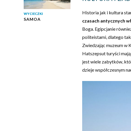
Historia jak i kultura s
WYCIECZKI
SAMOA
czasach antycznych w
Boga. Egipcjanie również
politeistami, dlatego ta
Zwiedzając muzeum w Kai
Hatszepsut turyści mają 
jest wiele zabytków, któ
dzieje współczesnym n