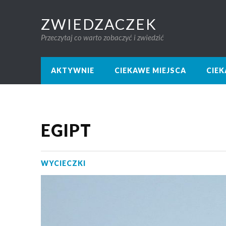
ZWIEDZACZEK
Przeczytaj co warto zobaczyć i zwiedzić
AKTYWNIE
CIEKAWE MIEJSCA
CIE
EGIPT
WYCIECZKI