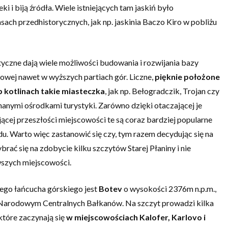
i i biją źródła. Wiele istniejących tam jaskiń było
sach przedhistorycznych, jak np. jaskinia Baczo Kiro w pobliżu
czne dają wiele możliwości budowania i rozwijania bazy
kowej nawet w wyższych partiach gór. Liczne,
pięknie położone
b kotlinach takie miasteczka
, jak np. Bełogradczik, Trojan czy
nanymi ośrodkami turystyki. Zarówno dzięki otaczającej je
ującej przeszłości miejscowości te są coraz bardziej popularne
u. Warto więc zastanowić się czy, tym razem decydując się na
brać się na zdobycie kilku szczytów Starej Płaniny i nie
wszych miejscowości.
go łańcucha górskiego jest
Botev
o wysokości 2376m n.p.m.,
Narodowym Centralnych Bałkanów. Na szczyt prowadzi kilka
które zaczynają się
w miejscowościach Kalofer, Karlovo i