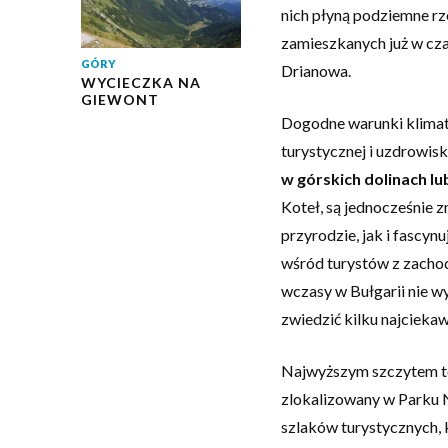
nich płyną podziemne rzek
zamieszkanych już w cza
GÓRY
Drianowa.
WYCIECZKA NA
GIEWONT
Dogodne warunki klimaty
turystycznej i uzdrowis
w górskich dolinach lu
Koteł, są jednocześnie z
przyrodzie, jak i fascyn
wśród turystów z zachod
wczasy w Bułgarii nie wy
zwiedzić kilku najcieka
Najwyższym szczytem te
zlokalizowany w Parku 
szlaków turystycznych, 