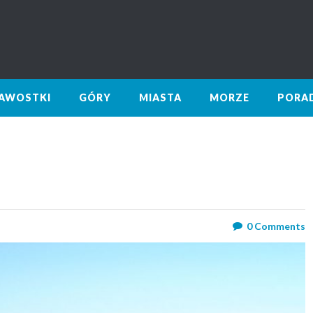
KAWOSTKI
GÓRY
MIASTA
MORZE
PORA
0
Comments