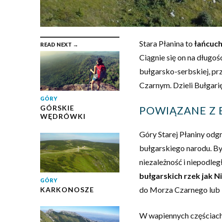
Stara Płanina to
łańcuch
READ NEXT →
Ciągnie się on na długo
bułgarsko-serbskiej, pr
Czarnym. Dzieli Bułgari
GÓRY
GÓRSKIE
POWIĄZANE Z 
WĘDRÓWKI
Góry Starej Płaniny odgr
bułgarskiego narodu. Był
niezależność i niepodległ
bułgarskich rzek jak 
GÓRY
do Morza Czarnego lub 
KARKONOSZE
W wapiennych częściach 