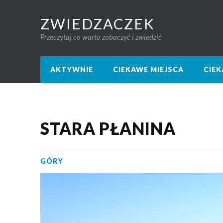
ZWIEDZACZEK
Przeczytaj co warto zobaczyć i zwiedzić
AKTYWNIE
CIEKAWE MIEJSCA
CIE
STARA PŁANINA
GÓRY