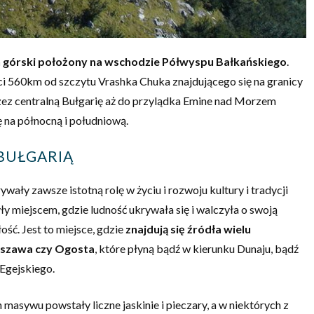
 górski położony na wschodzie Półwyspu Bałkańskiego
.
ści 560km od szczytu Vrashka Chuka znajdującego się na granicy
zez centralną Bułgarię aż do przylądka Emine nad Morzem
ę na północną i południową.
BUŁGARIĄ
ywały zawsze istotną rolę w życiu i rozwoju kultury i tradycji
y miejscem, gdzie ludność ukrywała się i walczyła o swoją
ość. Jest to miejsce, gdzie
znajdują się źródła wielu
Niszawa czy Ogosta
, które płyną bądź w kierunku Dunaju, bądź
Egejskiego.
masywu powstały liczne jaskinie i pieczary, a w niektórych z